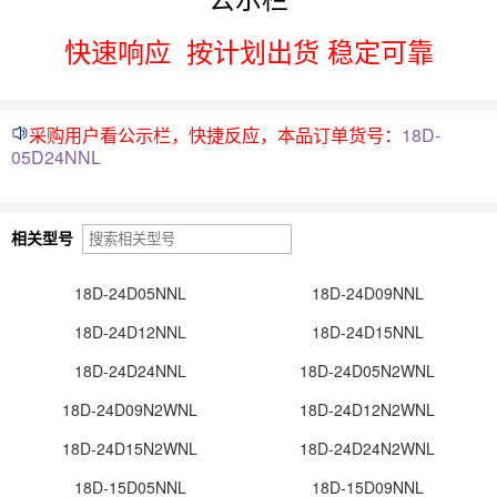
快速响应
按计划出货 稳定可靠
采购用户看公示栏，快捷反应，本品订单货号：
18D-
05D24NNL
相关型号
18D-24D05NNL
18D-24D09NNL
18D-24D12NNL
18D-24D15NNL
18D-24D24NNL
18D-24D05N2WNL
18D-24D09N2WNL
18D-24D12N2WNL
18D-24D15N2WNL
18D-24D24N2WNL
18D-15D05NNL
18D-15D09NNL