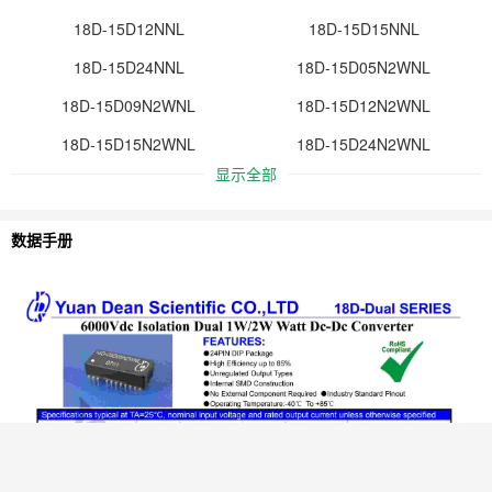
18D-15D12NNL
18D-15D15NNL
18D-15D24NNL
18D-15D05N2WNL
18D-15D09N2WNL
18D-15D12N2WNL
18D-15D15N2WNL
18D-15D24N2WNL
显示全部
数据手册