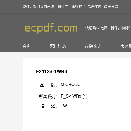
您好，欢迎来到电源，器件库！全球现货 ·品质保障 · 闪电发货
快速响应 电源，器件，物料
首页
类目检索
品牌索引
电源
F2412S-1WR3
MICRODC
品 牌：
F_S-1WR3 (1)
所属系列：
描 述：
1W