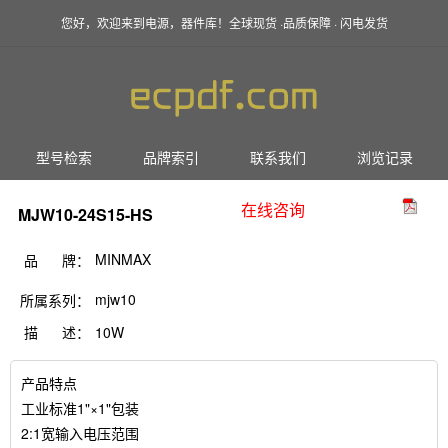
您好，欢迎来到电源，器件库！全球现货 ·品质保障 · 闪电发货
型号检索
品牌索引
联系我们
浏览记录
在线咨询
MJW10-24S15-HS
MINMAX
品 牌：
mjw10
所属系列：
描 述：
10W
产品特点
工业标准1"×1"包装
2:1宽输入电压范围