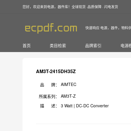
您好，欢迎来到电源，器件库！全球现货 ·品质保障 · 闪电发货
快速响应 电源，器件，物料
首页
类目检索
品牌索引
电源
AM3T-2415DH35Z
AIMTEC
品 牌：
AM3T-Z
所属系列：
描 述：
3 Watt | DC-DC Converter