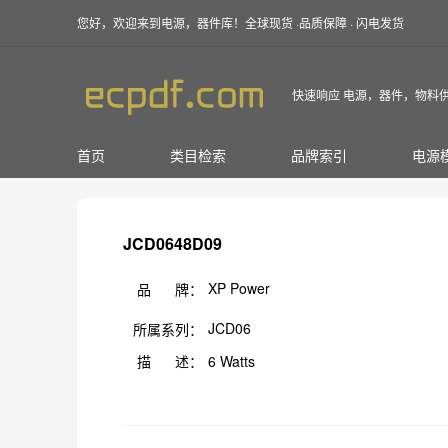
您好，欢迎来到电源，器件库！全球现货 ·品质保障 · 闪电发货
快速响应 电源，器件，物料
首页
类目检索
品牌索引
电源
JCD0648D09
XP Power
品 牌：
JCD06
所属系列：
描 述：
6 Watts