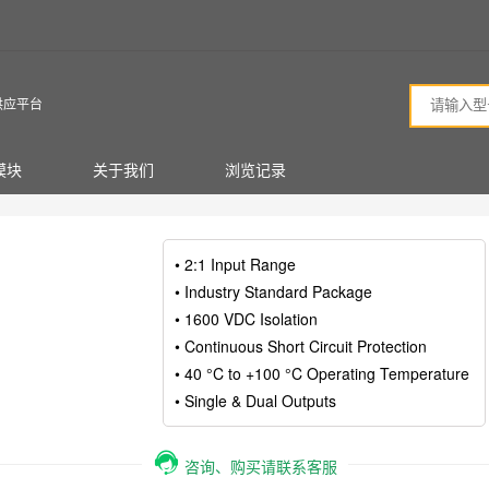
供应平台
模块
关于我们
浏览记录
• 2:1 Input Range
• Industry Standard Package
• 1600 VDC Isolation
• Continuous Short Circuit Protection
• 40 °C to +100 °C Operating Temperature
• Single & Dual Outputs
咨询、购买请联系客服