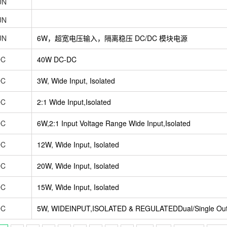
UN
UN
UN
6W，超宽电压输入，隔离稳压 DC/DC 模块电源
DC
40W DC-DC
DC
3W, Wide Input, Isolated
DC
2:1 Wide Input,Isolated
DC
6W,2:1 Input Voltage Range Wide Input,Isolated
DC
12W, Wide Input, Isolated
DC
20W, Wide Input, Isolated
DC
15W, Wide Input, Isolated
DC
5W, WIDEINPUT,ISOLATED & REGULATEDDual/Single Out