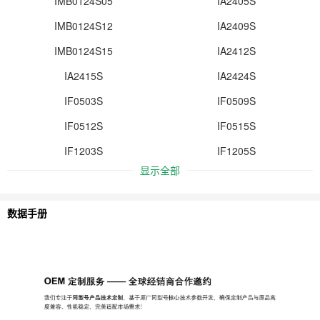
IMB0124S05
IA2405S
IMB0124S12
IA2409S
IMB0124S15
IA2412S
IA2415S
IA2424S
IF0503S
IF0509S
IF0512S
IF0515S
IF1203S
IF1205S
显示全部
数据手册