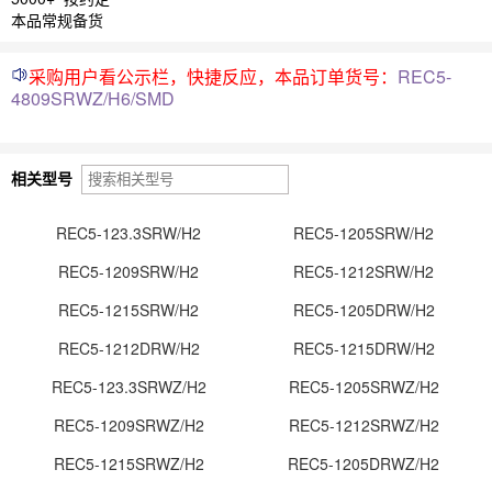
本品常规备货
采购用户看公示栏，快捷反应，本品订单货号：
REC5-
4809SRWZ/H6/SMD
相关型号
REC5-123.3SRW/H2
REC5-1205SRW/H2
REC5-1209SRW/H2
REC5-1212SRW/H2
REC5-1215SRW/H2
REC5-1205DRW/H2
REC5-1212DRW/H2
REC5-1215DRW/H2
REC5-123.3SRWZ/H2
REC5-1205SRWZ/H2
REC5-1209SRWZ/H2
REC5-1212SRWZ/H2
REC5-1215SRWZ/H2
REC5-1205DRWZ/H2