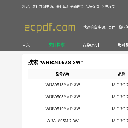
您好，欢迎来到电源，器件库！全球现货 ·品质保障 · 闪电发货
快速响应 电源，器件，物料
首页
类目检索
品牌索引
电源
搜索“WRB2405ZS-3W”
型号名称
品牌
WRA0515YMD-3W
MICRO
WRB0505YMD-3W
MICRO
WRB0512YMD-3W
MICRO
WRA1205MD-3W
MICRO