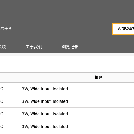
供应平台
模块
关于我们
浏览记录
描述
DC
3W, Wide Input, Isolated
DC
3W, Wide Input, Isolated
DC
3W, Wide Input, Isolated
DC
3W, Wide Input, Isolated